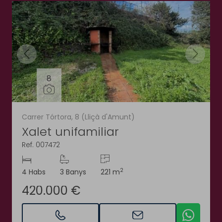
8
Carrer Tórtora, 8 (Lliçà d'Amunt)
Xalet unifamiliar
Ref. 007472
2
4 Habs
3 Banys
221 m
420.000 €