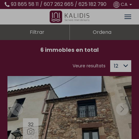
93 865 58 11 / 607 262 665 / 625 182 790
CA
Filtrar
Ordena
6 immobles en total
12
Veure resultats
32