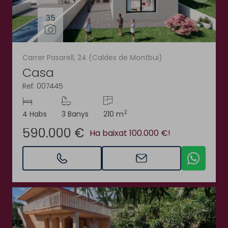
35
Carrer Pasarell, 24 (Caldes de Montbui)
Casa
Ref. 007445
2
4 Habs
3 Banys
210 m
590.000 €
Ha baixat 100.000 €!