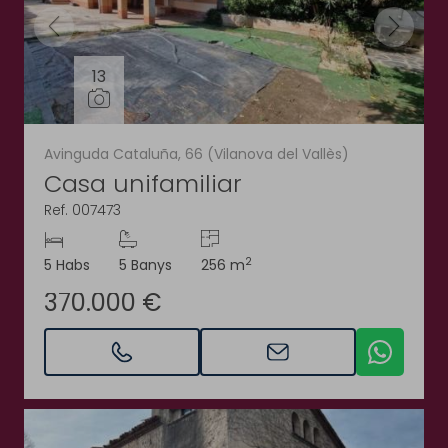
13
Avinguda Cataluña, 66 (Vilanova del Vallès)
Casa unifamiliar
Ref. 007473
2
5 Habs
5 Banys
256 m
370.000 €