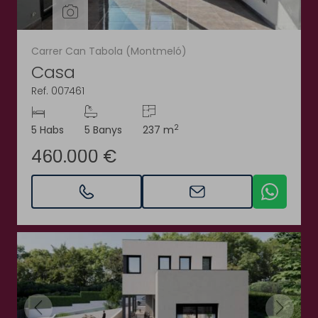
Carrer Can Tabola (Montmeló)
Casa
Ref. 007461
2
5 Habs
5 Banys
237 m
460.000 €