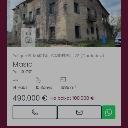
63
Polígon EL MARITAL. CARDEDEU , 22 (Cardedeu)
Masia
Ref. 007311
2
14 Habs
10 Banys
1685 m
490.000 €
Ha baixat 100.000 €!