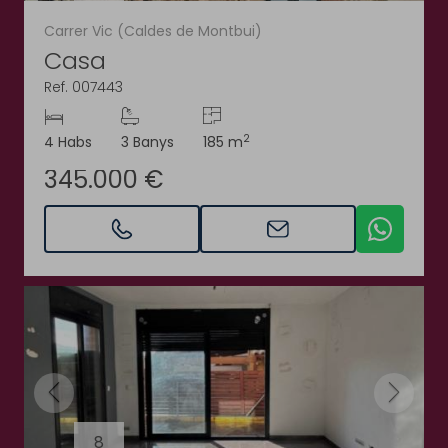
Carrer Vic (Caldes de Montbui)
Casa
Ref. 007443
2
4 Habs
3 Banys
185 m
345.000 €
8