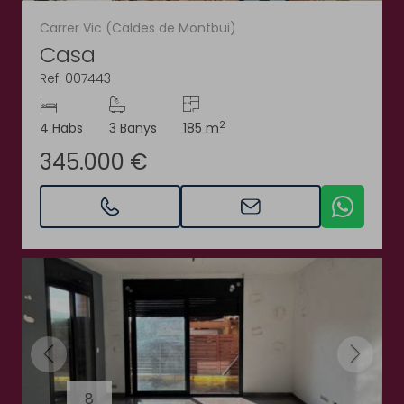
Carrer Vic (Caldes de Montbui)
Casa
Ref. 007443
2
4 Habs
3 Banys
185 m
345.000 €
8