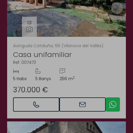
13
Avinguda Cataluña, 66 (Vilanova del Vallès)
Casa unifamiliar
Ref. 007473
2
5 Habs
5 Banys
256 m
370.000 €