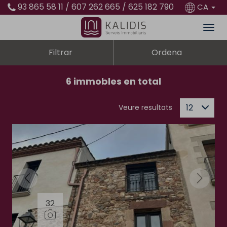
93 865 58 11 / 607 262 665 / 625 182 790
CA
Filtrar
Ordena
6 immobles en total
12
Veure resultats
32