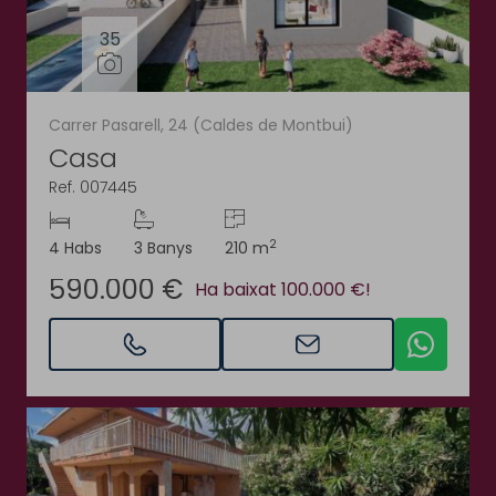
35
Carrer Pasarell, 24 (Caldes de Montbui)
Casa
Ref. 007445
2
4 Habs
3 Banys
210 m
590.000 €
Ha baixat 100.000 €!