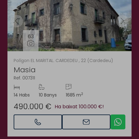
63
Polígon EL MARITAL. CARDEDEU , 22 (Cardedeu)
Masia
Ref. 007311
2
14 Habs
10 Banys
1685 m
490.000 €
Ha baixat 100.000 €!