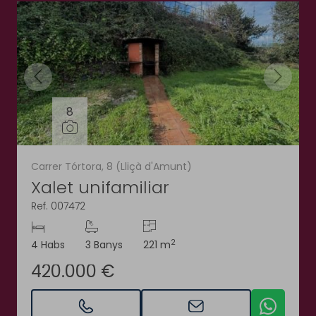
8
Carrer Tórtora, 8 (Lliçà d'Amunt)
Xalet unifamiliar
Ref. 007472
2
4 Habs
3 Banys
221 m
420.000 €