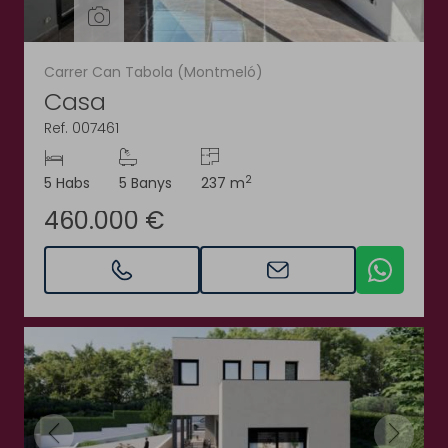
Carrer Can Tabola (Montmeló)
Casa
Ref. 007461
2
5 Habs
5 Banys
237 m
460.000 €