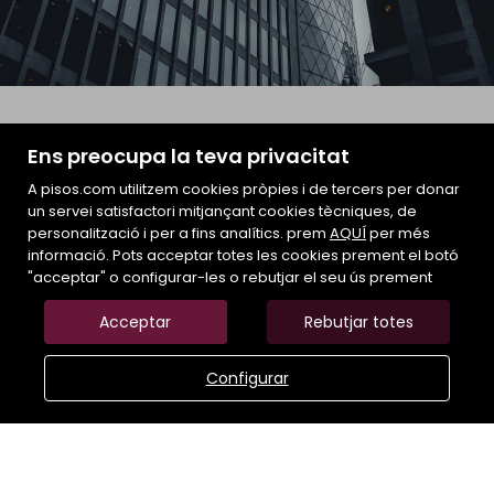
Ens preocupa la teva privacitat
KALIDIS FINQUES
A pisos.com utilitzem cookies pròpies i de tercers per donar
C/ Montserrat, 15. 08140 BARCELONA
un servei satisfactori mitjançant cookies tècniques, de
personalització i per a fins analítics. prem
AQUÍ
per més
informació. Pots acceptar totes les cookies prement el botó
"acceptar" o configurar-les o rebutjar el seu ús prement
Acceptar
Rebutjar totes
Configurar