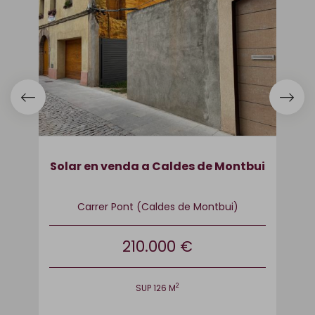
ntbui
Casa en venda a Caldes de Montbui
)
Carrer Vic (Caldes de Montbui)
345.000 €
2
HAB 4
BAN 3
SUP 185 M